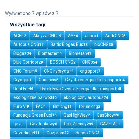
Wyświetlono 7 wpisów z 7
Wszystkie tagi
AGH
Akcyza CNG
ASF
aspro
Audi CNG
12
19
6
1
6
Autobus CNG
Baltic Biogas Bus
bioCNG
17
18
35
Biogaz
Biomaster
Biometan
34
11
41
Blue Corridor
BOSCH CNG
CNG
29
2
354
CNG Forum
CNG hybryda
cng sport
5
12
7
Cryogas
Cummins
Czysta energia dla transportu
1
6
4
Dual Fuel
Dyrektywa Czysta Energia dla transportu
6
8
ekologiczne paliwo
ekologiczny autobus
340
74
Euro VI
FAQ
film cng
forum cng
9
1
11
2
Fundacja Green Fuel
GasHighWay
GasShow
16
2
26
gaz
Gaz łupkowy
Gaz Ziemny
GAZELA
1
6
299
11
Gazodiesel
Gazprom
Honda CNG
11
22
2