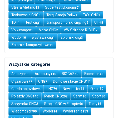
Strefa Metanu
Supertest Ekonomii
43
7
Tankowanie CNG
Targi Stacja Paliw
TAXI CNG
8
1
1
TDT
test cng
transport morski cng/lng
UTH
1
1
5
8
Volkswagen
Volvo CNG
VW Scirocco R-CUP
1
2
7
Wodór
wystawa cng
zbiorniki cng
10
1
3
Zbiorniki kompozytowe
11
Wszystkie kategorie
Analizy
Autobusy
BIOGAZ
Biometan
111
110
50
43
Ciężarowe
CNG
Domowe stacje CNG
77
7
17
Giełda pojazdów
LNG
Newsletter
O nas
4
79
36
50
Pojazdy CNG
Rynek CNG
Serwis
Sport
146
202
6
30
Sprężarka CNG
Stacje CNG w Europie
Testy
2
46
16
Wiadomości
Wodór
Wydarzenia
790
14
153