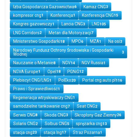
Izba Gospodarcza Gazownictwa
Kamaz CNG
6
3
kompresor cng
Konferencja
Konferencja CNG
1
1
15
Kongres gazowniczy
Lancia CNG
LNG
1
3
105
LNG Corridors
Metan dla Motoryzacji
2
7
Ministerstwo Gospodarki
MPO
MZA
Na osi
18
6
1
3
Narodowy Fundusz Ochrony Środowiska i Gospodarki
3
Wodnej
Nauczanie o Metanie
NGV
NGV Russia
8
14
1
NGVA Europe
Opel
PGNiG
1
18
12
Plebiscyt CNG/LNG
PolEko
Portal cng.auto.pl
1
20
116
Prawo i Sprawiedliwość
1
Regeneracja wtryskiwaczy CNG
1
samodzielne tankowanie cng
Seat CNG
7
2
Serwis CNG
Skoda CNG
Skroplony Gaz Ziemny
8
3
26
Solaris CNG
Solbus CNG
sprężarka cng
2
5
13
stacja cng
stacja lng
Straż Pożarna
23
17
1