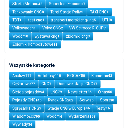
Strefa Metanu
Supertest Ekonomii
43
7
Tankowanie CNG
Targi Stacja Paliw
TAXI CNG
8
1
1
TDT
test cng
transport morski cng/lng
UTH
1
1
5
8
Volkswagen
Volvo CNG
VW Scirocco R-CUP
1
2
7
Wodór
wystawa cng
zbiorniki cng
10
1
3
Zbiorniki kompozytowe
11
Wszystkie kategorie
Analizy
Autobusy
BIOGAZ
Biometan
111
110
50
43
Ciężarowe
CNG
Domowe stacje CNG
77
7
17
Giełda pojazdów
LNG
Newsletter
O nas
4
79
36
50
Pojazdy CNG
Rynek CNG
Serwis
Sport
146
202
6
30
Sprężarka CNG
Stacje CNG w Europie
Testy
2
46
16
Wiadomości
Wodór
Wydarzenia
790
14
153
Wywiady
34