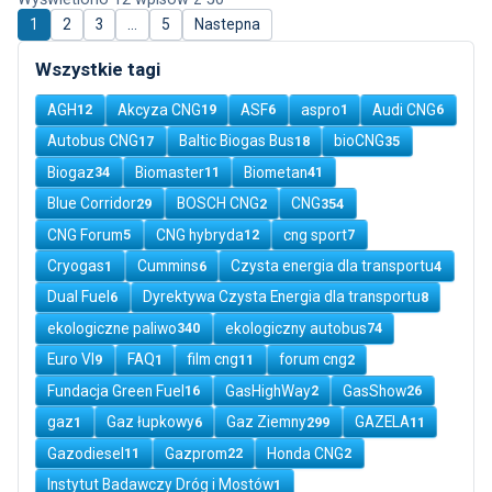
1
2
3
…
5
Nastepna
Wszystkie tagi
AGH
Akcyza CNG
ASF
aspro
Audi CNG
12
19
6
1
6
Autobus CNG
Baltic Biogas Bus
bioCNG
17
18
35
Biogaz
Biomaster
Biometan
34
11
41
Blue Corridor
BOSCH CNG
CNG
29
2
354
CNG Forum
CNG hybryda
cng sport
5
12
7
Cryogas
Cummins
Czysta energia dla transportu
1
6
4
Dual Fuel
Dyrektywa Czysta Energia dla transportu
6
8
ekologiczne paliwo
ekologiczny autobus
340
74
Euro VI
FAQ
film cng
forum cng
9
1
11
2
Fundacja Green Fuel
GasHighWay
GasShow
16
2
26
gaz
Gaz łupkowy
Gaz Ziemny
GAZELA
1
6
299
11
Gazodiesel
Gazprom
Honda CNG
11
22
2
Instytut Badawczy Dróg i Mostów
1