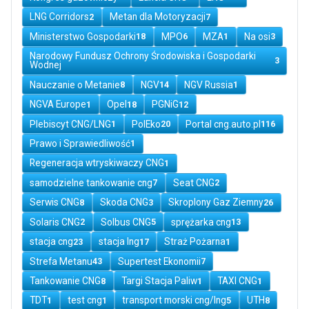
LNG Corridors
Metan dla Motoryzacji
2
7
Ministerstwo Gospodarki
MPO
MZA
Na osi
18
6
1
3
Narodowy Fundusz Ochrony Środowiska i Gospodarki
3
Wodnej
Nauczanie o Metanie
NGV
NGV Russia
8
14
1
NGVA Europe
Opel
PGNiG
1
18
12
Plebiscyt CNG/LNG
PolEko
Portal cng.auto.pl
1
20
116
Prawo i Sprawiedliwość
1
Regeneracja wtryskiwaczy CNG
1
samodzielne tankowanie cng
Seat CNG
7
2
Serwis CNG
Skoda CNG
Skroplony Gaz Ziemny
8
3
26
Solaris CNG
Solbus CNG
sprężarka cng
2
5
13
stacja cng
stacja lng
Straż Pożarna
23
17
1
Strefa Metanu
Supertest Ekonomii
43
7
Tankowanie CNG
Targi Stacja Paliw
TAXI CNG
8
1
1
TDT
test cng
transport morski cng/lng
UTH
1
1
5
8