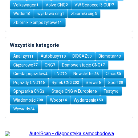
Volkswagen
Volvo CNG
VW Scirocco R-CUP
1
2
7
Wodór
wystawa cng
zbiorniki cng
10
1
3
Zbiorniki kompozytowe
11
Wszystkie kategorie
Analizy
Autobusy
BIOGAZ
Biometan
111
110
50
43
Ciężarowe
CNG
Domowe stacje CNG
77
7
17
Giełda pojazdów
LNG
Newsletter
O nas
4
79
36
50
Pojazdy CNG
Rynek CNG
Serwis
Sport
146
202
6
30
Sprężarka CNG
Stacje CNG w Europie
Testy
2
46
16
Wiadomości
Wodór
Wydarzenia
790
14
153
Wywiady
34