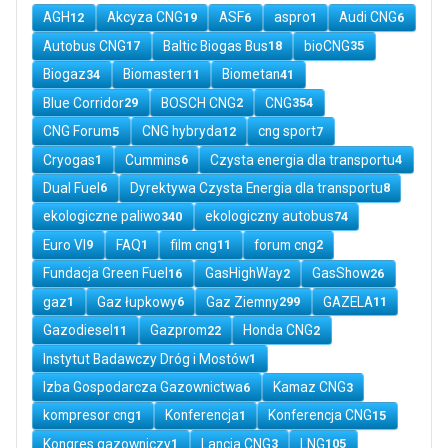
AGH
Akcyza CNG
ASF
aspro
Audi CNG
12
19
6
1
6
Autobus CNG
Baltic Biogas Bus
bioCNG
17
18
35
Biogaz
Biomaster
Biometan
34
11
41
Blue Corridor
BOSCH CNG
CNG
29
2
354
CNG Forum
CNG hybryda
cng sport
5
12
7
Cryogas
Cummins
Czysta energia dla transportu
1
6
4
Dual Fuel
Dyrektywa Czysta Energia dla transportu
6
8
ekologiczne paliwo
ekologiczny autobus
340
74
Euro VI
FAQ
film cng
forum cng
9
1
11
2
Fundacja Green Fuel
GasHighWay
GasShow
16
2
26
gaz
Gaz łupkowy
Gaz Ziemny
GAZELA
1
6
299
11
Gazodiesel
Gazprom
Honda CNG
11
22
2
Instytut Badawczy Dróg i Mostów
1
Izba Gospodarcza Gazownictwa
Kamaz CNG
6
3
kompresor cng
Konferencja
Konferencja CNG
1
1
15
Kongres gazowniczy
Lancia CNG
LNG
1
3
105