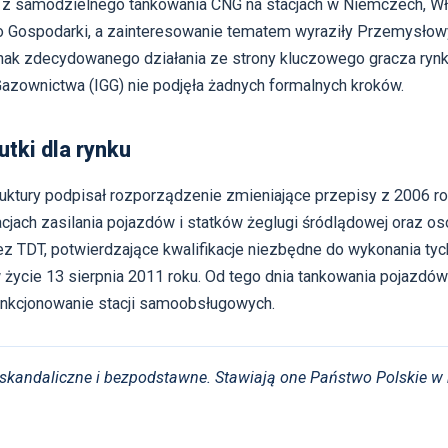
i z samodzielnego tankowania CNG na stacjach w Niemczech, Włos
o Gospodarki, a zainteresowanie tematem wyraziły Przemysłowy 
nak zdecydowanego działania ze strony kluczowego gracza rynk
azownictwa (IGG) nie podjęła żadnych formalnych kroków.
utki dla rynku
ruktury podpisał rozporządzenie zmieniające przepisy z 2006 ro
cjach zasilania pojazdów i statków żeglugi śródlądowej oraz 
z TDT, potwierdzające kwalifikacje niezbędne do wykonania ty
w życie 13 sierpnia 2011 roku. Od tego dnia tankowania pojaz
unkcjonowanie stacji samoobsługowych.
kandaliczne i bezpodstawne. Stawiają one Państwo Polskie w 