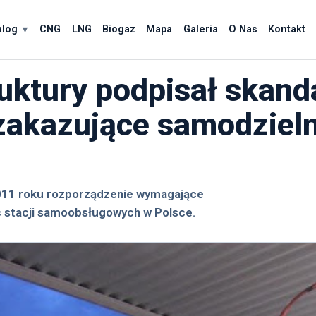
alog
CNG
LNG
Biogaz
Mapa
Galeria
O Nas
Kontakt
ruktury podpisał skand
zakazujące samodziel
 2011 roku rozporządzenie wymagające
 stacji samoobsługowych w Polsce.