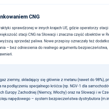
tankowaniem CNG
tyki sprawdzonej w innych krajach UE, gdzie operatorzy stacji 
kszość stacji CNG na Słowacji i znaczna część obiektów w Rep
wyższą sprzedaż paliwa. Nowe przepisy oznaczały też dodatkow
nia – bez odniesienia do realnego argumentu bezpieczeństwa,
awnień.
gaz ziemny, składający się głównie z metanu (nawet do 98%), 
a na podłączeniu specjalnego króćca (np. NGV-1 dla samochodów
jach Europy Zachodniej (Niemcy, Włochy) oraz na Słowacji i w 
leju napędowego – system bezpieczeństwa dystrybutora (m.in.