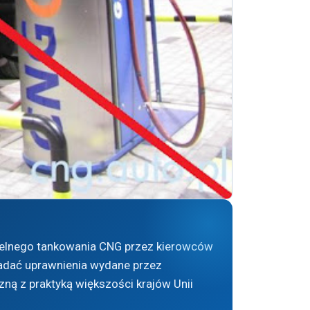
zielnego tankowania CNG przez kierowców
iadać uprawnienia wydane przez
zną z praktyką większości krajów Unii