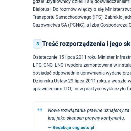
gdzie użytkownicy dzielili się doświadczeniam
Białorusi. Do rozmów włączyło się Ministerstw
Transportu Samochodowego (ITS). Zabrakło jed
Gazownictwa SA (PGNiG), a Izba Gospodarcza G
Treść rozporządzenia i jego sk
3
Ostatecznie 15 lipca 2011 roku Minister Infrast
LPG, CNG, LNG i wodoru zamontowane w instala
posiadać odpowiednie uprawnienia wydane prze
Dzienniku Ustaw 29 lipca 2011 roku, a weszło 
uprawnieniami TDT, co w praktyce wykluczyło f
Nowe rozwiązania prawne uznajemy za s
kraj jako skansen prawny kontynentu.
— Redakcja cng.auto.pl