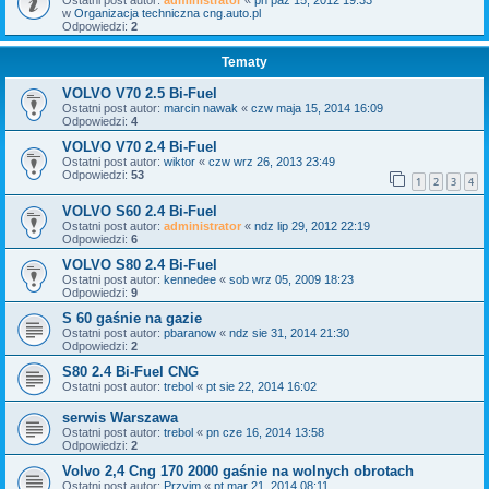
w
Organizacja techniczna cng.auto.pl
Odpowiedzi:
2
Tematy
VOLVO V70 2.5 Bi-Fuel
Ostatni post autor:
marcin nawak
«
czw maja 15, 2014 16:09
Odpowiedzi:
4
VOLVO V70 2.4 Bi-Fuel
Ostatni post autor:
wiktor
«
czw wrz 26, 2013 23:49
Odpowiedzi:
53
1
2
3
4
VOLVO S60 2.4 Bi-Fuel
Ostatni post autor:
administrator
«
ndz lip 29, 2012 22:19
Odpowiedzi:
6
VOLVO S80 2.4 Bi-Fuel
Ostatni post autor:
kennedee
«
sob wrz 05, 2009 18:23
Odpowiedzi:
9
S 60 gaśnie na gazie
Ostatni post autor:
pbaranow
«
ndz sie 31, 2014 21:30
Odpowiedzi:
2
S80 2.4 Bi-Fuel CNG
Ostatni post autor:
trebol
«
pt sie 22, 2014 16:02
serwis Warszawa
Ostatni post autor:
trebol
«
pn cze 16, 2014 13:58
Odpowiedzi:
2
Volvo 2,4 Cng 170 2000 gaśnie na wolnych obrotach
Ostatni post autor:
Przyim
«
pt mar 21, 2014 08:11