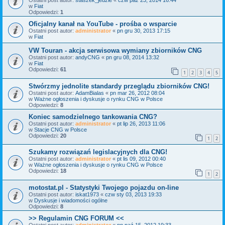
Ostatni post autor:
staszek_jedzie
«
czw paź 23, 2014 16:44
w
Fiat
Odpowiedzi:
1
Oficjalny kanał na YouTube - prośba o wsparcie
Ostatni post autor:
administrator
«
pn gru 30, 2013 17:15
w
Fiat
VW Touran - akcja serwisowa wymiany zbiorników CNG
Ostatni post autor:
andyCNG
«
pn gru 08, 2014 13:32
w
Fiat
Odpowiedzi:
61
1
2
3
4
5
Stwórzmy jednolite standardy przeglądu zbiorników CNG!
Ostatni post autor:
AdamBialas
«
pn mar 26, 2012 08:04
w
Ważne ogłoszenia i dyskusje o rynku CNG w Polsce
Odpowiedzi:
8
Koniec samodzielnego tankowania CNG?
Ostatni post autor:
administrator
«
pt lip 26, 2013 11:06
w
Stacje CNG w Polsce
Odpowiedzi:
20
1
2
Szukamy rozwiązań legislacyjnych dla CNG!
Ostatni post autor:
administrator
«
pt lis 09, 2012 00:40
w
Ważne ogłoszenia i dyskusje o rynku CNG w Polsce
Odpowiedzi:
18
1
2
motostat.pl - Statystyki Twojego pojazdu on-line
Ostatni post autor:
iskat1973
«
czw sty 03, 2013 19:33
w
Dyskusje i wiadomości ogólne
Odpowiedzi:
8
>> Regulamin CNG FORUM <<
Ostatni post autor:
administrator
«
pn paź 15, 2012 19:33