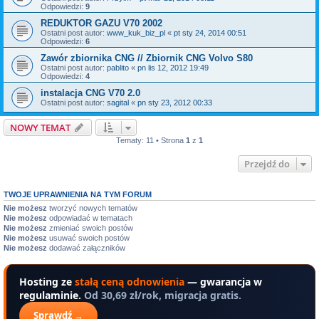
Odpowiedzi:
9
REDUKTOR GAZU V70 2002
Ostatni post autor:
www_kuk_biz_pl
«
pt sty 24, 2014 00:51
Odpowiedzi:
6
Zawór zbiornika CNG // Zbiornik CNG Volvo S80
Ostatni post autor:
pablito
«
pn lis 12, 2012 19:49
Odpowiedzi:
4
instalacja CNG V70 2.0
Ostatni post autor:
sagital
«
pn sty 23, 2012 00:33
NOWY TEMAT
Tematy: 11 • Strona
1
z
1
Przejdź do
TWOJE UPRAWNIENIA NA TYM FORUM
Nie możesz
tworzyć nowych tematów
Nie możesz
odpowiadać w tematach
Nie możesz
zmieniać swoich postów
Nie możesz
usuwać swoich postów
Nie możesz
dodawać załączników
Hosting ze
stałą ceną odnowienia
— gwarancja w
regulaminie.
Od 30,69 zł/rok, migracja gratis.
Sprawdź →