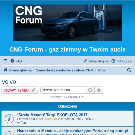
CNG Forum - gaz ziemny w Twoim aucie
FAQ
Zarejestruj się
Zaloguj się
S
Strona główna
Samochody osobowe zasilane CNG
Volvo
z
Volvo
u
Szukaj
Wyszukiwanie z
NOWY TEMAT
k
Tematy: 11 • Strona
1
z
1
a
Ogłoszenia
j
‘Strefa Metanu’ Targi EKOFLOTA 2017
Ostatni post autor:
bartekk
«
śr paź 04, 2017 20:43
w
Fiat
Nauczanie o Metanie - akcje edukacyjne Portalu cng.auto.pl